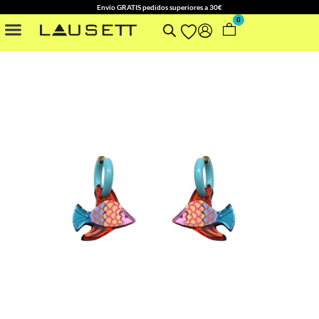
Envío GRATIS pedidos superiores a 30€
0
NUESTRAS COLECCIONES
OTROS ACCESORIOS