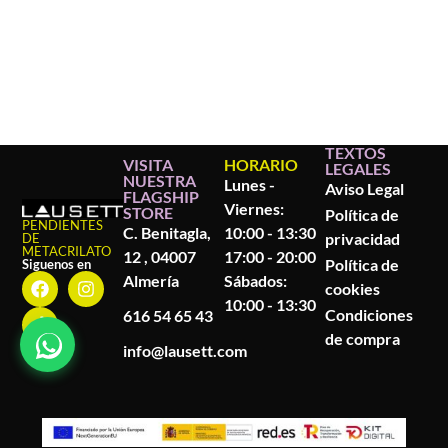
TEXTOS
VISITA
HORARIO
LEGALES
NUESTRA
Lunes -
Aviso Legal
FLAGSHIP
Viernes:
STORE
Política de
PENDIENTES
C. Benitagla,
10:00 - 13:30
privacidad
DE
METACRILATO
12 , 04007
17:00 - 20:00
Política de
Siguenos en
Almería
Sábados:
cookies
10:00 - 13:30
Condiciones
616 54 65 43
de compra
info@lausett.com