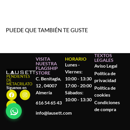
PUEDE QUE TAMBIÉN TE GUSTE
TEXTOS
VISITA
HORARIO
LEGALES
NUESTRA
Lunes -
Aviso Legal
FLAGSHIP
Viernes:
STORE
Política de
PENDIENTES
C. Benitagla,
10:00 - 13:30
privacidad
DE
METACRILATO
12 , 04007
17:00 - 20:00
Política de
Siguenos en
Almería
Sábados:
cookies
10:00 - 13:30
Condiciones
616 54 65 43
de compra
info@lausett.com