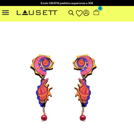
Envío GRATIS pedidos superiores a 30€
0
NUESTRAS COLECCIONES
OTROS ACCESORIOS