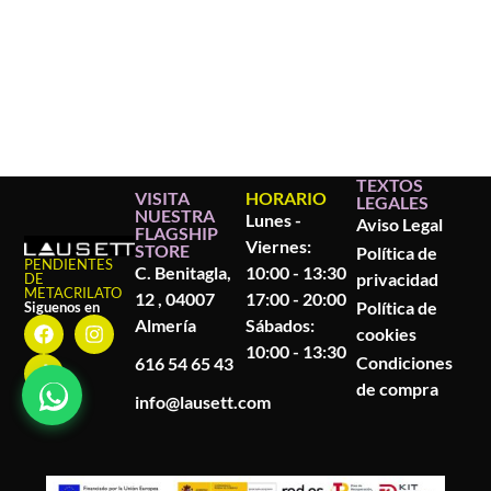
TEXTOS
VISITA
HORARIO
LEGALES
NUESTRA
Lunes -
Aviso Legal
FLAGSHIP
Viernes:
STORE
Política de
PENDIENTES
C. Benitagla,
10:00 - 13:30
privacidad
DE
METACRILATO
12 , 04007
17:00 - 20:00
Política de
Siguenos en
Almería
Sábados:
cookies
10:00 - 13:30
Condiciones
616 54 65 43
de compra
info@lausett.com