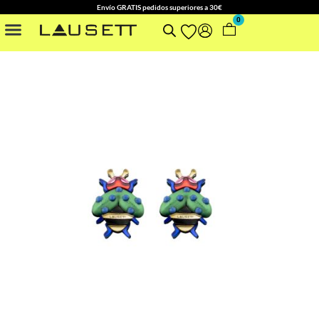
Envío GRATIS pedidos superiores a 30€
0
NUESTRAS COLECCIONES
OTROS ACCESORIOS