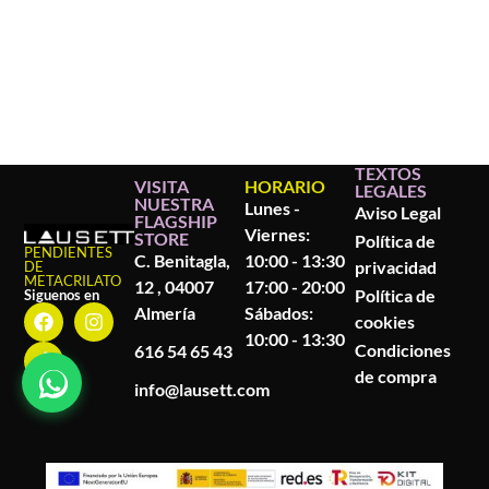
TEXTOS
VISITA
HORARIO
LEGALES
NUESTRA
Lunes -
Aviso Legal
FLAGSHIP
Viernes:
STORE
Política de
PENDIENTES
C. Benitagla,
10:00 - 13:30
privacidad
DE
METACRILATO
12 , 04007
17:00 - 20:00
Política de
Siguenos en
Almería
Sábados:
cookies
10:00 - 13:30
Condiciones
616 54 65 43
de compra
info@lausett.com