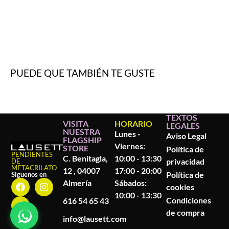
PUEDE QUE TAMBIÉN TE GUSTE
TEXTOS
VISITA
HORARIO
LEGALES
NUESTRA
Lunes -
Aviso Legal
FLAGSHIP
Viernes:
STORE
Política de
PENDIENTES
C. Benitagla,
10:00 - 13:30
privacidad
DE
METACRILATO
12 , 04007
17:00 - 20:00
Política de
Siguenos en
Almería
Sábados:
cookies
10:00 - 13:30
Condiciones
616 54 65 43
de compra
info@lausett.com