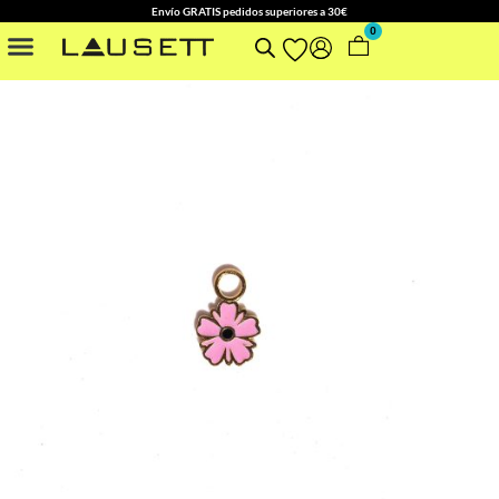
Envío GRATIS pedidos superiores a 30€
0
NUESTRAS COLECCIONES
OTROS ACCESORIOS