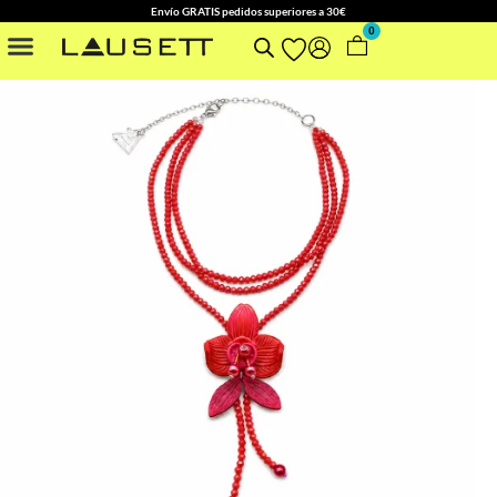
Envío GRATIS pedidos superiores a 30€
0
NUESTRAS COLECCIONES
OTROS ACCESORIOS