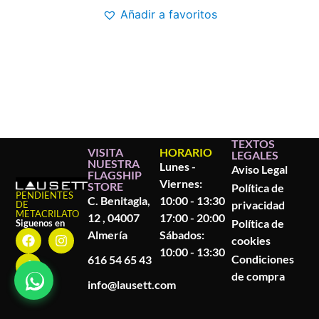
Añadir a favoritos
TEXTOS
VISITA
HORARIO
LEGALES
NUESTRA
Lunes -
Aviso Legal
FLAGSHIP
Viernes:
STORE
Política de
PENDIENTES
C. Benitagla,
10:00 - 13:30
privacidad
DE
METACRILATO
12 , 04007
17:00 - 20:00
Política de
Siguenos en
Almería
Sábados:
cookies
10:00 - 13:30
Condiciones
616 54 65 43
de compra
info@lausett.com