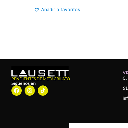
Añadir a favoritos
VI
C.
PENDIENTES DE METACRILATO
Siguenos en
61
in