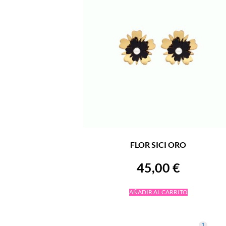
FLOR SICI ORO
45,00
€
AÑADIR AL CARRITO
1