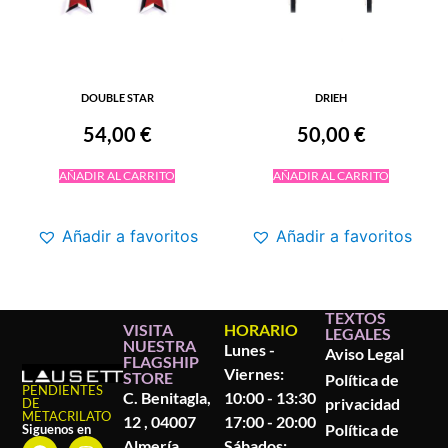
DOUBLE STAR
DRIEH
54,00
€
50,00
€
AÑADIR AL CARRITO
AÑADIR AL CARRITO
Añadir a favoritos
Añadir a favoritos
TEXTOS
VISITA
HORARIO
LEGALES
NUESTRA
Lunes -
Aviso Legal
FLAGSHIP
Viernes:
STORE
Política de
PENDIENTES
C. Benitagla,
10:00 - 13:30
privacidad
DE
METACRILATO
12 , 04007
17:00 - 20:00
Política de
Siguenos en
Almería
Sábados: