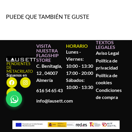
PUEDE QUE TAMBIÉN TE GUSTE
TEXTOS
VISITA
HORARIO
LEGALES
NUESTRA
Lunes -
Aviso Legal
FLAGSHIP
Viernes:
STORE
Política de
PENDIENTES
C. Benitagla,
10:00 - 13:30
privacidad
DE
METACRILATO
12 , 04007
17:00 - 20:00
Política de
Siguenos en
Almería
Sábados:
cookies
10:00 - 13:30
Condiciones
616 54 65 43
de compra
info@lausett.com