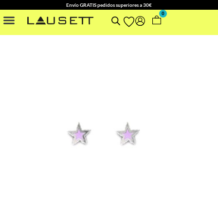
Envío GRATIS pedidos superiores a 30€
0
NUESTRAS COLECCIONES
OTROS ACCESORIOS