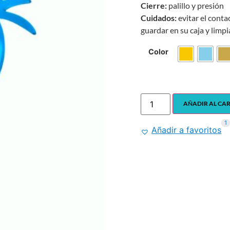
Cierre:
palillo y presión
Cuidados:
evitar el conta
guardar en su caja y limpi
Color
AÑADIR AL CA
1
1
Añadir a favoritos