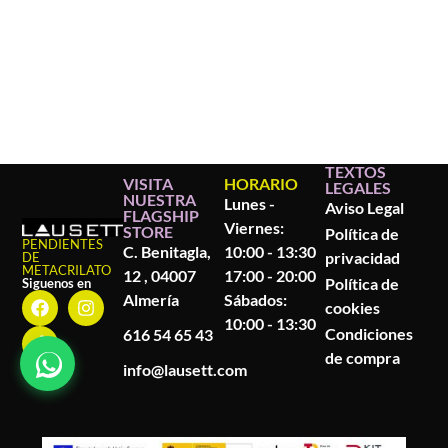
TEXTOS
VISITA
HORARIO
LEGALES
NUESTRA
Lunes -
Aviso Legal
FLAGSHIP
Viernes:
STORE
Política de
PENDIENTES
C. Benitagla,
10:00 - 13:30
privacidad
DE
METACRILATO
12 , 04007
17:00 - 20:00
Política de
Siguenos en
Almería
Sábados:
cookies
10:00 - 13:30
Condiciones
616 54 65 43
de compra
info@lausett.com