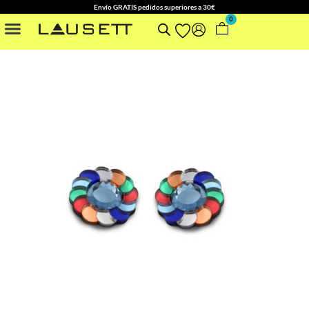
Envío GRATIS pedidos superiores a 30€
0
NUESTRAS COLECCIONES
OTROS ACCESORIOS