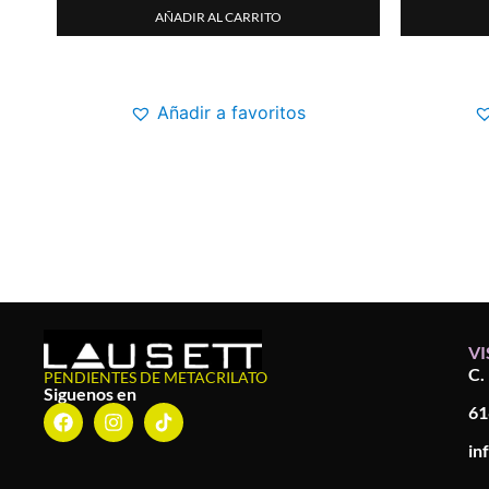
AÑADIR AL CARRITO
Añadir a favoritos
VI
C.
PENDIENTES DE METACRILATO
Siguenos en
61
in