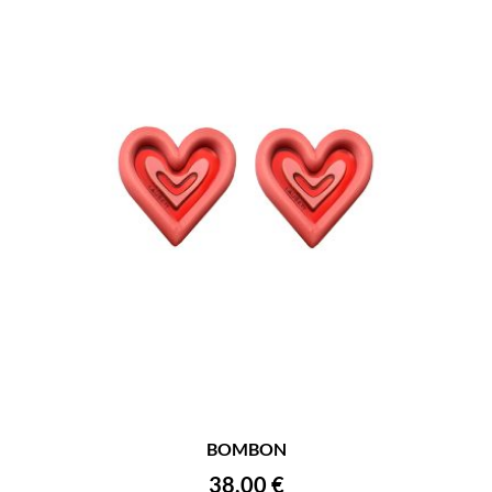
BOMBON
38,00
€