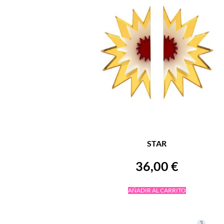
STAR
36,00
€
AÑADIR AL CARRITO
3