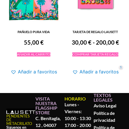
PAÑUELO PURA VIDA
TARJETA DE REGALO LAUSETT
55,00
€
30,00
€
-
200,00
€
AÑADIR AL CARRITO
COMPRAR TARJETA REGALO
1
Añadir a favoritos
Añadir a favoritos
TEXTOS
VISITA
HORARIO
LEGALES
NUESTRA
Lunes -
Aviso Legal
FLAGSHIP
Viernes:
STORE
Política de
PENDIENTES
C. Benitagla,
10:00 - 13:30
privacidad
DE
METACRILATO
12 , 04007
17:00 - 20:00
Política de
Siguenos en