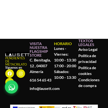
TEXTOS
VISITA
HORARIO
LEGALES
NUESTRA
Lunes -
Aviso Legal
FLAGSHIP
Viernes:
STORE
Política de
PENDIENTES
C. Benitagla,
10:00 - 13:30
privacidad
DE
METACRILATO
12 , 04007
17:00 - 20:00
Política de
Siguenos en
Almería
Sábados:
cookies
10:00 - 13:30
Condiciones
616 54 65 43
de compra
info@lausett.com