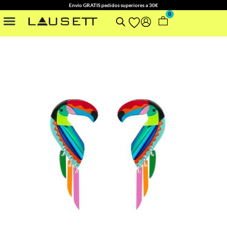
Envío GRATIS pedidos superiores a 30€
0
NUESTRAS COLECCIONES
OTROS ACCESORIOS