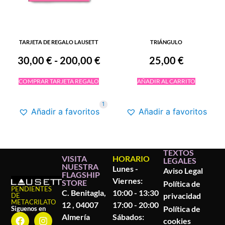
TARJETA DE REGALO LAUSETT
TRIÁNGULO
30,00
€
-
200,00
€
25,00
€
COMPRAR TARJETA REGALO
AÑADIR AL CARRITO
1
Añadir a favoritos
Añadir a favoritos
TEXTOS
VISITA
HORARIO
LEGALES
NUESTRA
Lunes -
Aviso Legal
FLAGSHIP
Viernes:
STORE
Política de
PENDIENTES
C. Benitagla,
10:00 - 13:30
privacidad
DE
METACRILATO
12 , 04007
17:00 - 20:00
Política de
Siguenos en
Almería
Sábados:
cookies