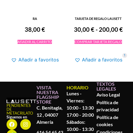
RA
TARJETA DE REGALO LAUSETT
38,00
€
30,00
€
-
200,00
€
AÑADIR AL CARRITO
COMPRAR TARJETA REGALO
1
Añadir a favoritos
Añadir a favoritos
TEXTOS
VISITA
HORARIO
LEGALES
NUESTRA
Lunes -
Aviso Legal
FLAGSHIP
Viernes:
STORE
Política de
PENDIENTES
C. Benitagla,
10:00 - 13:30
privacidad
DE
METACRILATO
12 , 04007
17:00 - 20:00
Política de
Siguenos en
Almería
Sábados:
cookies
10:00 - 13:30
Condiciones
616 54 65 43